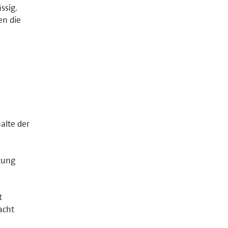
ssig.
en die
halte der
tung
t
acht