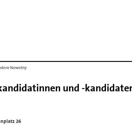
edore Nowotny
kandidatinnen und -kandidate
enplatz 26