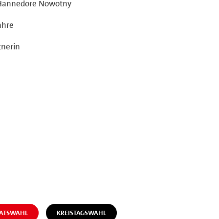
 Hannedore Nowotny
ahre
tnerin
RATSWAHL
KREISTAGSWAHL